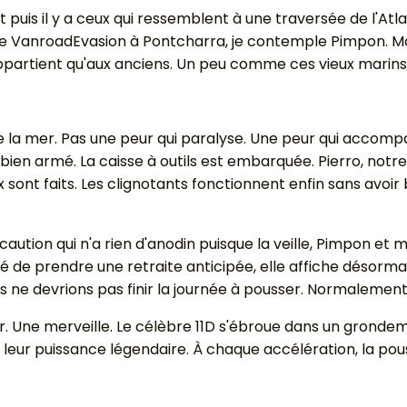
t puis il y a ceux qui ressemblent à une traversée de l'Atl
s de VanroadEvasion à Pontcharra, je contemple Pimpon. M
ppartient qu'aux anciens. Un peu comme ces vieux marins 
la mer. Pas une peur qui paralyse. Une peur qui accompag
is bien armé. La caisse à outils est embarquée. Pierro, n
ont faits. Les clignotants fonctionnent enfin sans avoir b
écaution qui n'a rien d'anodin puisque la veille, Pimpon 
 de prendre une retraite anticipée, elle affiche désormai
us ne devrions pas finir la journée à pousser. Normalement
. Une merveille. Le célèbre 11D s'ébroue dans un grondeme
 leur puissance légendaire. À chaque accélération, la po