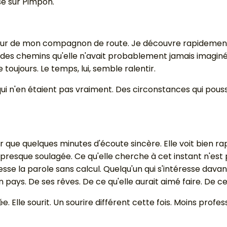
ose sur Pimpon.
 de mon compagnon de route. Je découvre rapidement qu
r des chemins qu'elle n'avait probablement jamais imagin
oujours. Le temps, lui, semble ralentir.
x qui n'en étaient pas vraiment. Des circonstances qui pou
rir que quelques minutes d'écoute sincère. Elle voit bien r
t presque soulagée. Ce qu'elle cherche à cet instant n'est
se la parole sans calcul. Quelqu'un qui s'intéresse davan
n pays. De ses rêves. De ce qu'elle aurait aimé faire. De c
Elle sourit. Un sourire différent cette fois. Moins profess