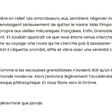
 en relief. Les amortisseurs, eux, semblent négocier ind
s envisagent sérieusement de quitter le navire. Mais Pimpo
opre aux vieilles mécaniques françaises. Enfin, Grenoble d
nt. Et soudain apparaît ce que nous étions venus chercher
ite au voyage. Une route qui ne cherche pas à assassiner 
il cliquette, vrombit, siffle et vibre avec une sérénité to
. Comme si les secousses grenobloises n'avaient été qu'u
u monde moderne. Alors j'enfonce légèrement l'accélérat
sque philosophique. Et nous filons vers la Drôme.
 déterminé que jamais.