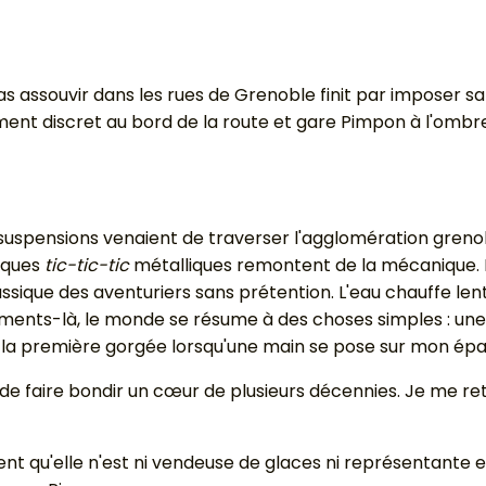
assouvir dans les rues de Grenoble finit par imposer sa
ment discret au bord de la route et gare Pimpon à l'ombre
 suspensions venaient de traverser l'agglomération gren
lques
tic-tic-tic
métalliques remontent de la mécanique. Pi
assique des aventuriers sans prétention. L'eau chauffe le
nts-là, le monde se résume à des choses simples : une r
er la première gorgée lorsqu'une main se pose sur mon épa
de faire bondir un cœur de plusieurs décennies. Je me re
qu'elle n'est ni vendeuse de glaces ni représentante e