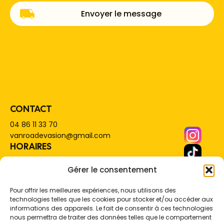
Envoyer le message
CONTACT
04 86 11 33 70
vanroadevasion@gmail.com
HORAIRES
du lundi au vendredi : 8h - 18h
Gérer le consentement
samedi : sur rendez-vous
ADRESSE
Pour offrir les meilleures expériences, nous utilisons des
1091 route de Grenoble
technologies telles que les cookies pour stocker et/ou accéder aux
informations des appareils. Le fait de consentir à ces technologies
38530 Pontcharra
nous permettra de traiter des données telles que le comportement
Accueil