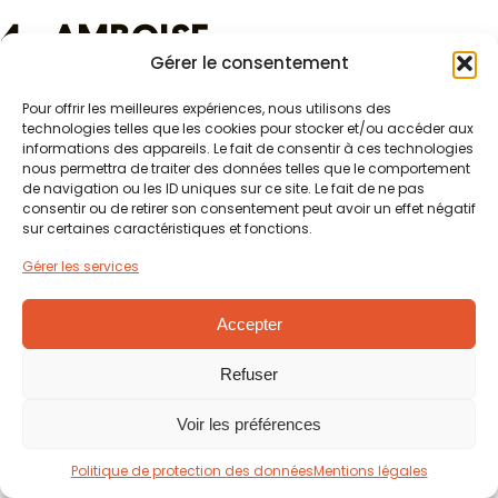
4 - AMBOISE
Gérer le consentement
Direction Amboise, à 45km de Cheverny, pour cette
Pour offrir les meilleures expériences, nous utilisons des
troisième journée.
technologies telles que les cookies pour stocker et/ou accéder aux
informations des appareils. Le fait de consentir à ces technologies
Au programme : Le château royal d’Amboise et le Clos
nous permettra de traiter des données telles que le comportement
Lucé, maison mythique de Léonard de Vinci.
de navigation ou les ID uniques sur ce site. Le fait de ne pas
consentir ou de retirer son consentement peut avoir un effet négatif
sur certaines caractéristiques et fonctions.
Visitez avec ou sans guide le château de nombreux rois
de France, participez aux nombreux ateliers organisés et
Gérer les services
aux spectacles. Découvrez les souterrains du château et
la tour-cavalière des Minimes dans une visite guidée, ou
Accepter
encore la Chapelle où est inhumé Leonard de Vinci.
Refuser
Pour découvrir la vie de ce peintre polymathe, visitez le
Clos Lucé, à 10 minutes à pied du château de la ville. Vous
Voir les préférences
pouvez visitez sa maison, les jardins avec l’exposition de
Politique de protection des données
Mentions légales
ses inventions, découvrir son histoire au fil des années.